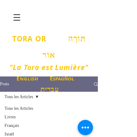
T
O
ORA
R
תּוֹרָה
אוֹר
"La Tora est Lumière"
E
E
NGLISH
SPAGÑOL
Posts
עברית
Tous les Articles
Tous les Articles
Livres
Français
Israël