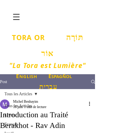
T
O
ORA
R
תּוֹרָה
אוֹר
"La Tora est Lumière"
E
E
NGLISH
SPAGÑOL
Post
עברית
Tous les Articles
Michel Benhayim
Tous les Articles
16 juin
1 min de lecture
Introduction au Traité
Livres
Berakhot - Rav Adin
Français