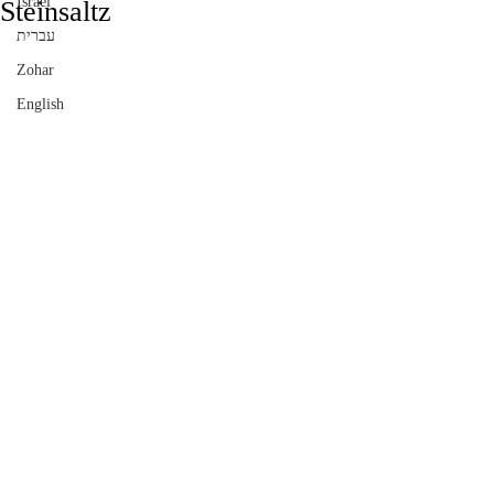
Israël
Steinsaltz
עברית
Zohar
English