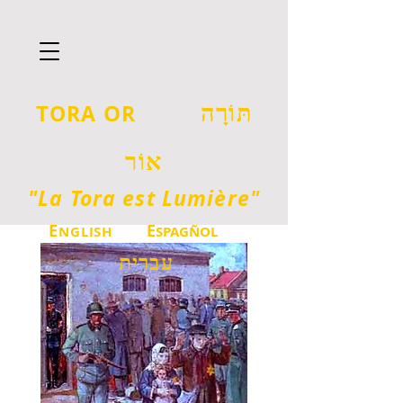
T
O
ORA
R
תּוֹרָה
אוֹר
"La Tora est Lumière"
E
E
NGLISH
SPAGÑOL
עברית