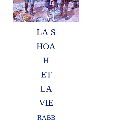
L
S
A
HOA
H
E
T
L
A
V
IE
R
ABB