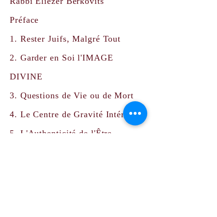
Rabbi Eliezer Berkovits
Préface
1. Rester Juifs, Malgré Tout
2. Garder en Soi l'IMAGE
DIVINE
3. Questions de Vie ou de Mort
4. Le Centre de Gravité Intérieure
5. L'Authenticité de l'Être
6. Confrontation: l'Ultime Issue
7. Vivre ou Survivre
8. La Emouna
9. Maintenant, Nous Savons