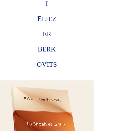
I
E
LIEZ
ER
B
ERK
OVITS