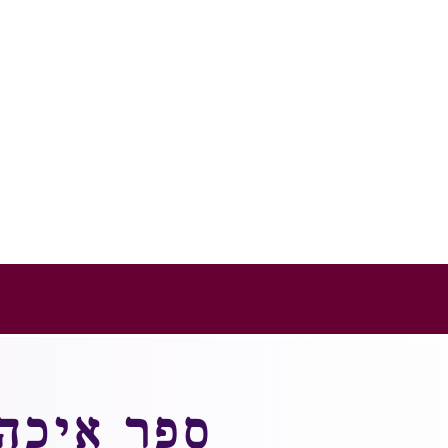
סֵפֶר אֵיכָה