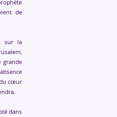
rophète
vient de
 sur la
érusalem,
e grande
l’absence
e du cœur
endra.
oté dans