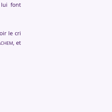
lui font
ir le cri
, et
ACHEM
sements