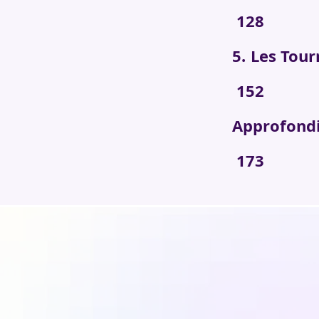
128
5. Le
152
Appro
173