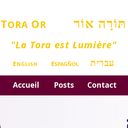
תּוֹרָה אוֹר
T
O
ORA
R
"La Tora est Lumière"
עברית
E
E
NGLISH
SPAGÑOL
Accueil
Posts
Contact