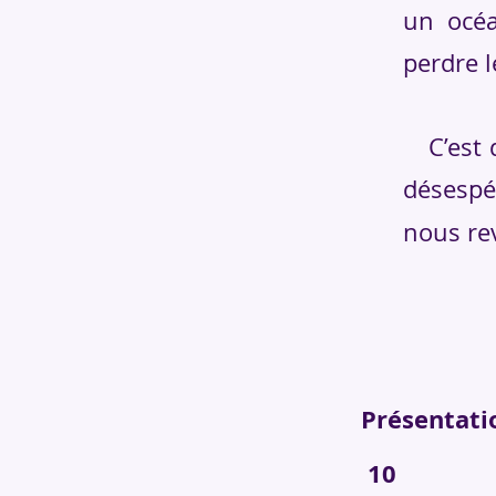
un océa
perdre l
C’est da
désespér
nous re
Présen
10