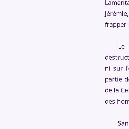
Lament
Jérémie
frapper
Le pro
destruct
ni sur 
partie d
de la C
H
des hom
Sans 