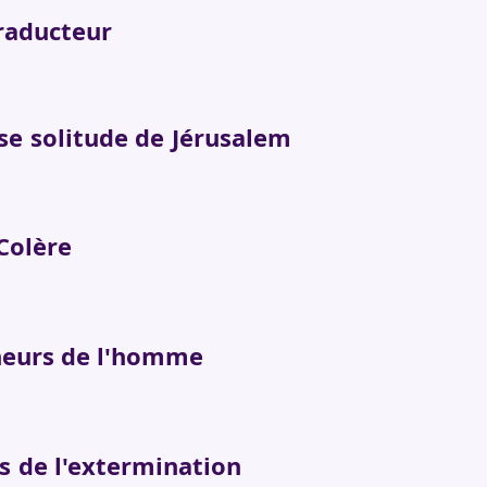
es du traduc
mmense solitude de Jér
Dans Sa Col
es malheurs de l'
s affres de l'extermi