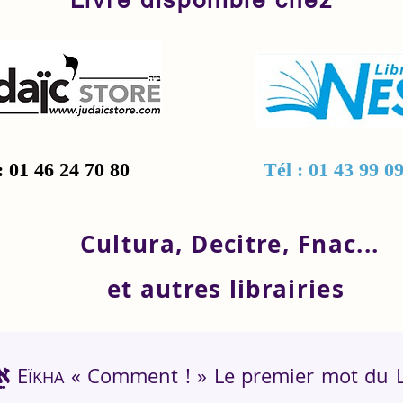
Livre disponible chez
: 01 46 24 70 80
Tél : 01 43 99 0
Cultura, Decitre, Fnac...
et autres librairies
אֵיכָה
E
« Comment ! » Le premier mot du L
ÏKHA