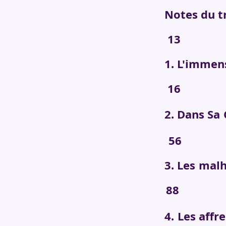
Not
13
1. L'i
16
2. 
56
3. L
88
4. Le