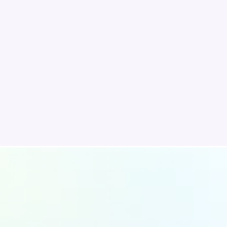
ivants
exique