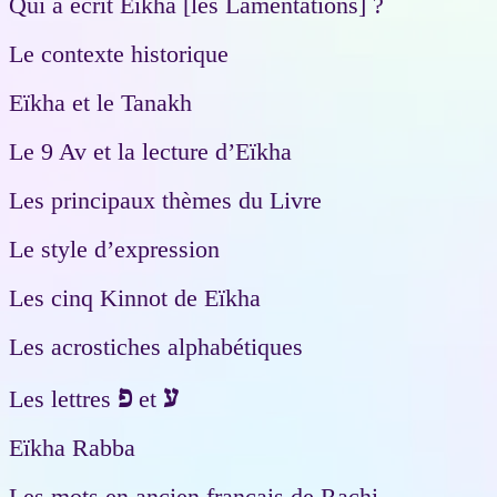
Qui a écrit Eïkha [les Lamentations] ?
Le contexte historique
Eïkha et le Tanakh
Le 9 Av et la lecture d’Eïkha
Les principaux thèmes du Livre
Le style d’expression
Les cinq Kinnot de Eïkha
Les acrostiches alphabétiques
ע
פ
Les lettres
et
Eïkha Rabba
Les mots en ancien français de Rachi