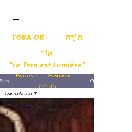
T
O
ORA
R
תּוֹרָה
אוֹר
"La Tora est Lumière"
E
E
NGLISH
SPAGÑOL
Posts
עברית
Tous les Articles
Tous les Articles
Livres
Français
Israël