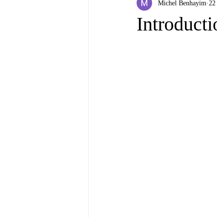
Michel Benhayim
22
Introducti