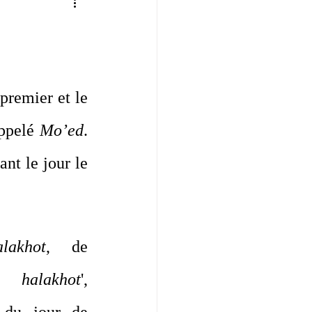
 premier et le 
ppelé 
Mo’ed
. 
nt le jour le 
alakhot
, de 
de 
halakhot
', 