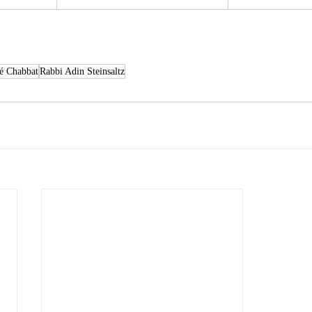
té Chabbat
Rabbi Adin Steinsaltz