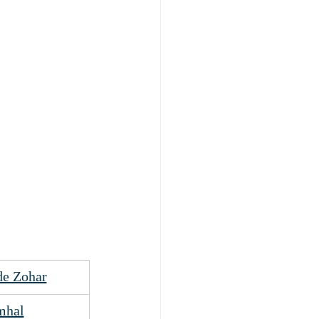
de Zohar
mhal