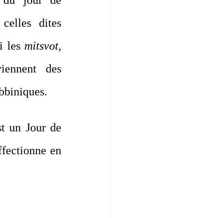
 
du jour de 
celles dites 
i les 
mitsvot
, 
iennent des 
bbiniques.
t un Jour de 
ffectionne en 