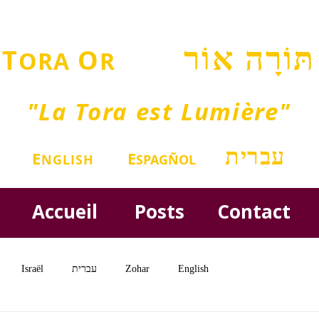
תּוֹרָה אוֹר
T
O
ORA
R
"La Tora est Lumière"
עברית
E
E
NGLISH
SPAGÑOL
Accueil
Posts
Contact
Israël
עברית
Zohar
English