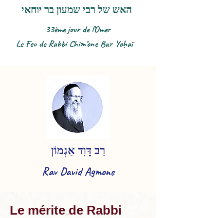
האש של רבי שמעון בר יוחאי
33ème jour de l’Omer
Le Feu de Rabbi Chim’one Bar Yoḥaï​
​
רַב דָּוִד אַגְמוֹן
Rav David Agmone
Le mérite de Rabbi