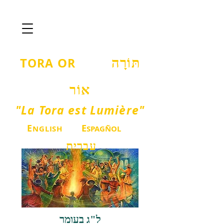
T
O
ORA
R
תּוֹרָה
אוֹר
"La Tora est Lumière"
E
E
NGLISH
SPAGÑOL
עברית
ל"ג בעומר