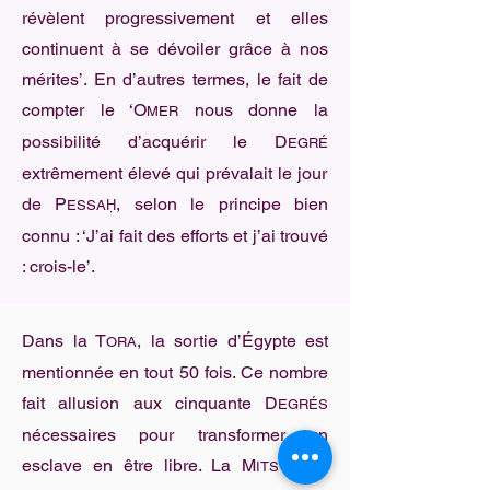
révèlent progressivement et elles
continuent à se dévoiler grâce à nos
mérites’. En d’autres termes, le fait de
compter le ‘O
nous donne la
MER
possibilité d’acquérir le D
EGRÉ
extrêmement élevé qui prévalait le jour
de P
, selon le principe bien
ESSAḤ
connu : ‘J’ai fait des efforts et j’ai trouvé
: crois-le’.
Dans la T
, la sortie d’Égypte est
ORA
mentionnée en tout 50 fois. Ce nombre
fait allusion aux cinquante D
EGRÉS
nécessaires pour transformer un
esclave en être libre. La M
de
ITSVA