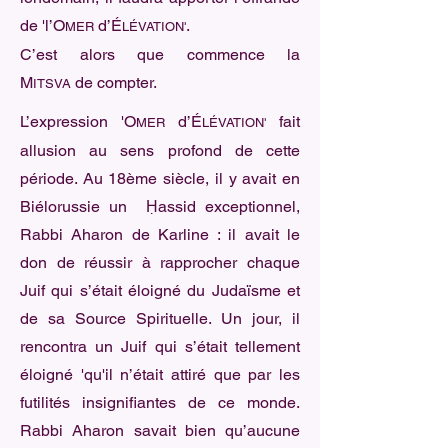
de 'l’O
d’É
.
MER
LÉVATION'
C’est alors que commence la
M
de compter.
ITSVA
L’expression 'O
d’É
fait
MER
LÉVATION'
allusion au sens profond de cette
période. Au 18ème siècle, il y avait en
Biélorussie un Ḥassid exceptionnel,
Rabbi Aharon de Karline : il avait le
don de réussir à rapprocher chaque
Juif qui s’était éloigné du Judaïsme et
de sa Source Spirituelle. Un jour, il
rencontra un Juif qui s’était tellement
éloigné 'qu'il n’était attiré que par les
futilités insignifiantes de ce monde.
Rabbi Aharon savait bien qu’aucune