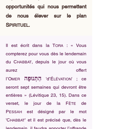
opportunités qui nous permettent
de nous élever sur le plan
S
.
PIRITUEL
Il est écrit dans la T
: « Vous
ORA
compterez pour vous dès le lendemain
du C
, depuis le jour où vous
HABBAT
aurez offert
הַתְּנוּפָה
l’O
'd’É
' ; ce
MER
LÉVATION
seront sept semaines qui devront être
entières » (Lévitique 23, 15). Dans ce
verset, le jour de la F
de
ÊTE
P
est désigné par le mot
ESSAH
'C
' et il est précisé que, dès le
HABBAT
lendemain, il faudra apporter l’offrande