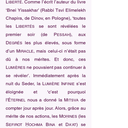
L
. Comme l’écrit l’auteur du livre
IBERTÉ
‘Bnei Yissakhar’ (Rabbi Tsvi Elimelekh
Chapira, de Dinov, en Pologne), ‘toutes
les L
se sont révélées le
IBERTÉS
premier soir (de P
), aux
ESSAH
D
les plus élevés, sous forme
EGRÉS
d’un M
, mais celui-ci n’était pas
IRACLE
dû à nos mérites. Et donc, ces
L
ne pouvaient pas continuer à
UMIÈRES
se révéler’. Immédiatement après la
nuit du Seder, la L
I
s’est
UMIÈRE
NFINIE
éloignée et ‘c’est pourquoi
l'É
nous a donné la M
de
TERNEL
ITSVA
compter jour après jour. Alors, grâce au
mérite de nos actions, les M
(les
OḤINES
S
Ḥ
B
et D
) se
EFIROT
OCHMA
INA
A'AT