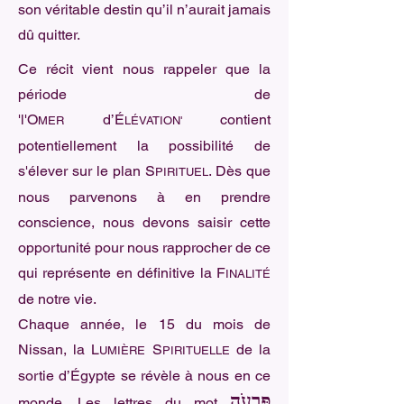
son véritable destin qu’il n’aurait jamais
dû quitter.
Ce récit vient nous rappeler que la
période de
'l'O
d’É
contient
MER
LÉVATION'
potentiellement la possibilité de
s'élever sur le plan S
. Dès que
PIRITUEL
nous parvenons à en prendre
conscience, nous devons saisir cette
opportunité pour nous rapprocher de ce
qui représente en définitive la F
INALITÉ
de notre vie.
Chaque année, le 15 du mois de
Nissan, la L
S
de la
UMIÈRE
PIRITUELLE
sortie d’Égypte se révèle à nous en ce
פַּרְעֹה
monde. Les lettres du mot