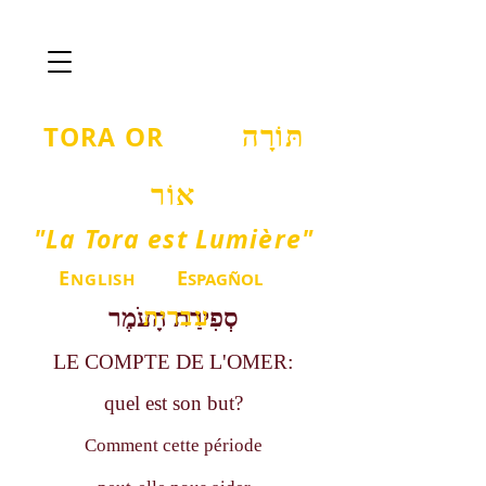
T
O
ORA
R
תּוֹרָה
אוֹר
"La Tora est Lumière"
E
E
NGLISH
SPAGÑOL
עברית
סְפִירַת הָעֹמֶר
LE C
DE L'O
:
OMPTE
MER
quel est son but?
Comment cette période