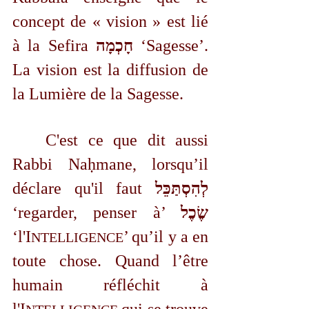
concept de « vision » est lié 
à la Sefira 
חָכְמָה 
‘Sagesse’. 
La vision est la diffusion de 
la Lumière de la Sagesse. 
	C'est ce que dit aussi 
Rabbi Naḥmane, lorsqu’il 
déclare qu'il faut 
לְהִסְתַּכֵּל 
‘regarder, penser à’ 
שֶׂכֶל 
‘l'I
’ qu’il y a en 
NTELLIGENCE
toute chose. Quand l’être 
humain réfléchit à 