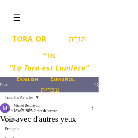
T
O
ORA
R
תּוֹרָה
אוֹר
"La Tora est Lumière"
E
E
NGLISH
SPAGÑOL
Post
עברית
Tous les Articles
Michel Benhayim
Tous les Articles
18 août 2025
2 min de lecture
Voir avec d'autres yeux
Livres
Français