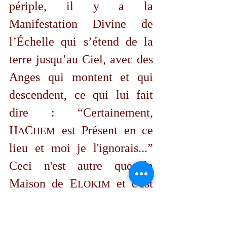
périple, il y a la 
Manifestation Divine de 
l’
É
chelle qui s’étend de la 
terre jusqu’au Ciel, avec des 
Anges qui montent et qui 
descendent, ce qui lui fait 
dire : “Certainement, 
H
C
 est Présent en ce 
A
HEM
lieu et moi je l'ignorais...” 
Ceci n'est autre que la 
Maison de E
 et c'est 
LOKIM
ici la Porte du Ciel.” 
(Genèse 28, 16-17). Aucun 