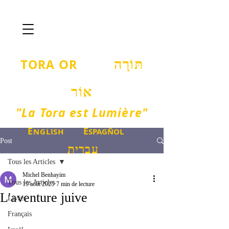
T
O
ORA
R
תּוֹרָה
אוֹר
"La Tora est Lumière"
E
E
NGLISH
SPAGÑOL
Post
עברית
Tous les Articles
Michel Benhayim
Tous les Articles
19 août 2025
7 min de lecture
L'aventure juive
Livres
Français