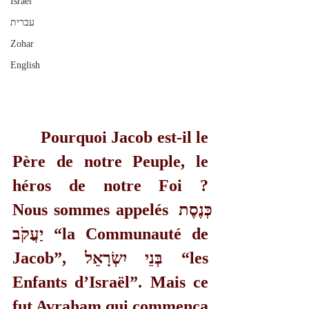
Israël
עברית
Zohar
English
Pourquoi Jacob est-il le 
Père de notre Peuple, le 
héros de notre Foi ? 	    	
Nous sommes appelés כְּנֶסֶת 
יַעֲקֹב “la Communauté de 
Jacob”, בְּנֵי יִשְׂרָאֵל “les 
Enfants d’Israël”. Mais ce 
fut Avraham qui commença 