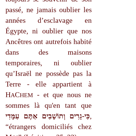
passé, ne jamais oublier les 
années d’esclavage en 
Égypte, ni oublier que nos 
Ancêtres ont autrefois habité 
dans des maisons 
temporaires, ni oublier 
qu’Israël ne possède pas la 
Terre - elle appartient à 
H
C
 - et que nous ne 
A
HEM
sommes là qu'en tant que 
כִּי-גֵרִים וְתוֹשָׁבִים אַתֶּם עִמָּדִי
, 
“étrangers domiciliés chez 