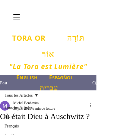
T
O
ORA
R
תּוֹרָה
אוֹר
"La Tora est Lumière"
E
E
NGLISH
SPAGÑOL
Post
עברית
Tous les Articles
Michel Benhayim
Tous les Articles
30 juin 2025
3 min de lecture
Où était Dieu à Auschwitz ?
Livres
Français